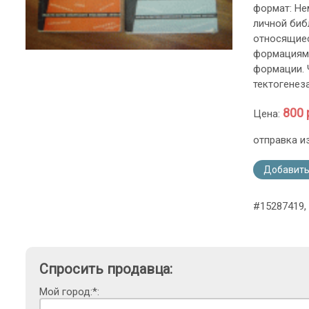
формат: Не
личной биб
относящиес
формациям.
формации. 
тектогенез
800 
Цена:
отправка и
Добавить
#15287419,
Спросить продавца:
Мой город:*: