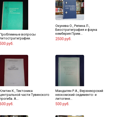
Окунева О., Репина Л.,
Биостратиграфия и фауна
кемберия Прим...
Проблемные вопросы
литостратиграфии.
2500 руб.
500 руб.
Клитин К., Тектоника
Мандалян Р.А., Верхнеюрский
центральной части Тувинского
неокомский седименто- и
прогиба. А...
литогене...
600 руб.
500 руб.