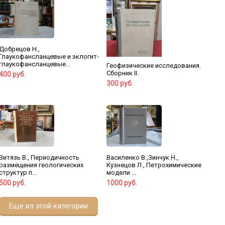
Добрецов Н.,
Глаукофансланцевые и эклогит-
глаукофансланцевые...
Геофизические исследования.
Сборник II.
400 руб.
300 руб.
Василенко В.,Зинчук Н.,
Витязь В., Периодичность
Кузнецов Л., Петрохимические
размещения геологических
модели ...
структур п...
1000 руб.
500 руб.
Еще из этой категории