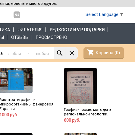
рытки, монеты и многое другое.
Select Language
▼
ТИКА
ФИЛАТЕЛИЯ
РЕДКОСТИ И VIP ПОДАРКИ
ТЫ
ОТЗЫВЫ
ПРОСМОТРЕНО
shopping_cart
Корзина (
0
)
-
а:
Биостратиграфия и
микроорганизмы фанерозоя
Евразии.
Геофизические методы в
региональной геологии.
1000 руб.
600 руб.