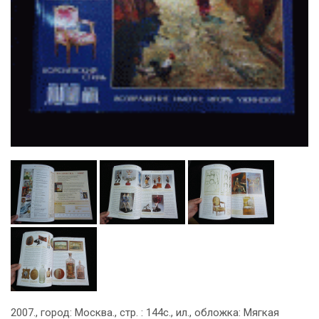
2007., город: Москва., стр. : 144с., ил., обложка: Мягкая