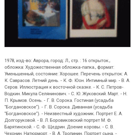
1978, изд-во: Аврора, город: Л., стр. : 16 открыток.,
обложка: Художественная обложка-папка., формат:
Уменьшенный, состояние: Хорошее. Перечень открыток: А.
К. Саврасов. Летний день. - К. Ф. Юон. Интимный мир. - В. А.
Серов. Иллюстрация к восточной сказке. - К. С. Петров-
Водкин. Микула Селянинович. - С. Ю. Жуковский. Март. - Н.
П. Крымов. Осень. - Г. В. Сорока. Гостиная (усадьба
"Богдановское"). - Г. В. Сорока. Диванная (усадьба
"Богдановское"). - Неизвестный художник. Портрет Е. А.
Долгоруковой. - В. Л. Боровиковский портрет М. Ф.
Барятинской. - С. Ф. Щедрин. Доение коровы. - С. В.
Чехонин. Натюрморт. - В. А. Тропинин. Портрет сына. -