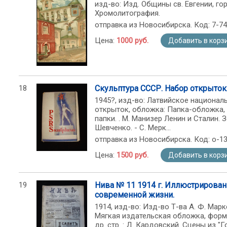
изд-во: Изд. Общины св. Евгении, гор
Хромолитография.
отправка из Новосибирска. Код: 7-74
Цена:
1000 руб.
Добавить в корз
18
Скульптура СССР. Набор открыток
1945?, изд-во: Латвийское национальн
открыток, обложка: Папка-обложка, 
папки. . М. Манизер Ленин и Сталин.
Шевченко. - С. Мерк...
отправка из Новосибирска. Код: o-1
Цена:
1500 руб.
Добавить в корз
19
Нива № 11 1914 г. Иллюстрирован
современной жизни.
1914, изд-во: Изд-во Т-ва А. Ф. Маркс,
Мягкая издательская обложка, формат
др. стр. : Д. Кардовский. Сцены из "Г