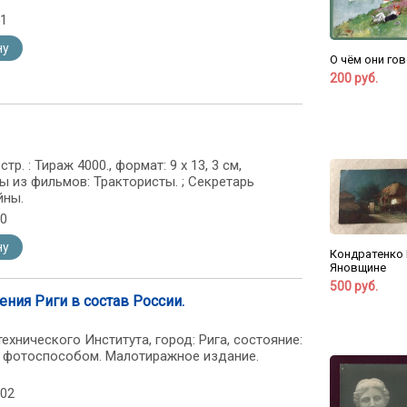
51
ну
О чём они гов
200 руб.
тр. : Тираж 4000., формат: 9 х 13, 3 см,
ы из фильмов: Трактористы. ; Секретарь
йны.
70
ну
Кондратенко Г
Яновщине
500 руб.
ения Риги в состав России.
ехнического Института, город: Рига, состояние:
а фотоспособом. Малотиражное издание.
102