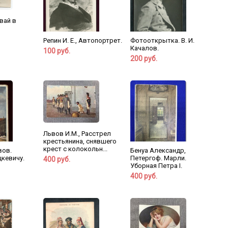
авай в
Репин И. Е., Автопортрет.
Фотооткрытка. В. И.
Качалов.
100 руб.
200 руб.
Львов И.М., Расстрел
крестьянина, снявшего
крест с колокольн...
вов.
Бенуа Александр,
кевичу.
Петергоф. Марли.
400 руб.
Уборная Петра I.
400 руб.