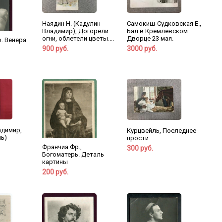
Наядин Н. (Кадулин
Самокиш-Судковская Е.,
Владимир), Догорели
Бал в Кремлевском
огни, облетели цветы....
Дворце 23 мая.
o. Венера
900 руб.
3000 руб.
адимир,
Курцвейль, Последнее
ь)
прости
Франчиа Фр.,
300 руб.
Богоматерь. Деталь
картины
200 руб.