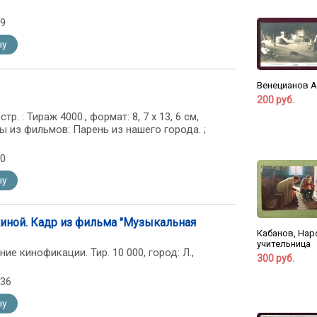
69
ну
Венецианов А.
200 руб.
тр. : Тираж 4000., формат: 8, 7 х 13, 6 см,
ы из фильмов: Парень из нашего города. ;
70
ну
киной. Кадр из фильма "Музыкальная
Кабанов, Нар
учительница
ие кинофикации. Тир. 10 000, город: Л.,
300 руб.
136
ну