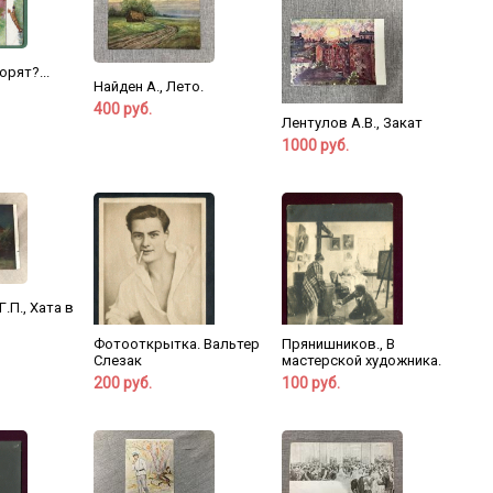
орят?...
Найден А., Лето.
400 руб.
Лентулов А.В., Закат
1000 руб.
.П., Хата в
Фотооткрытка. Вальтер
Прянишников., В
Слезак
мастерской художника.
200 руб.
100 руб.