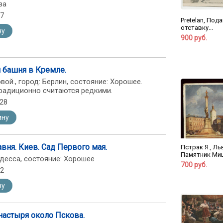
ва
17
Pretelan, Под
отставку...
ну
900 руб.
я башня в Кремле.
вой., город: Берлин, состояние: Хорошее.
радиционно считаются редкими.
-28
ину
авня. Киев. Сад Первого мая.
Пстрак Я., Ль
Памятник Миц
 Одесса, состояние: Хорошее
700 руб.
72
ну
настыря около Пскова.