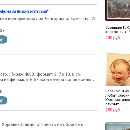
Музыкальная история".
ение кинофикации при Ленгорисполкоме. Тир. 25
Савицкий Г. К
139
контроль в 19
200 руб.
ну
тр. : Тираж 4000., формат: 8, 7 х 13, 6 см,
ы из фильмов: В 6 часов вечера после войны. ;
Ребенок. Я из 
70
любит слюни..
Юмористичес
ну
открыт...
250 руб.
ние: Хорошее (следы от печать на обороте и