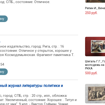
од: СПБ., состояние: Отличное.
Репин И., Веч
250 руб.
ину
.
ое издательство, город: Рига, стр. : 16
состояние: Отличное у открыток, хорошее у
 Зоя Космодемьянская. Фрагмент памятника Т.
Шегаль Г.Г., 
354
молодежь на
РККА
ину
500 руб.
ный журнал литературы политики и
 город: СПБ, стр. : 20 стр., илл., обложка:
: Увеличенный, состояние: Хорошее. . Титул и
оря от ума". 9 илл. - Виктор Гофман. Чужие.