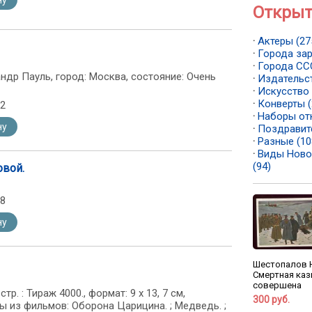
ну
Открыт
·
Актеры (27
·
Города зар
·
Города ССС
ндр Пауль, город: Москва, состояние: Очень
·
Издательст
·
Искусство 
·
Конверты (
62
·
Наборы от
ну
·
Поздравит
·
Разные (10
·
Виды Ново
(94)
овой.
58
ну
Шестопалов Н
Смертная каз
совершена
тр. : Тираж 4000., формат: 9 х 13, 7 см,
300 руб.
ы из фильмов: Оборона Царицина. ; Медведь. ;