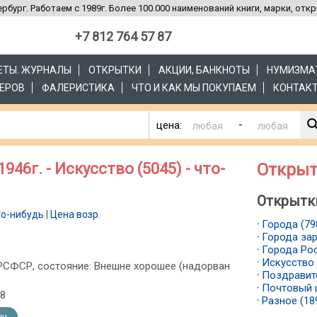
рбург. Работаем с 1989г. Более 100.000 наименований книги, марки, отк
+7 812 764 57 87
ЗЕТЫ. ЖУРНАЛЫ
ОТКРЫТКИ
АКЦИИ, БАНКНОТЫ
НУМИЗМА
ЕРОВ
ФАЛЕРИСТИКА
ЧТО И КАК МЫ ПОКУПАЕМ
КОНТАК
-
цена:
46г. - Искусство (5045) - что-
Открыт
Открытки
то-нибудь
|
Цена возр.
·
Города (79
·
Города зар
·
Города Рос
·
Искусство 
: РСФСР, состояние: Внешне хорошее (надорван
·
Поздравит
·
Почтовый 
38
·
Разное (18