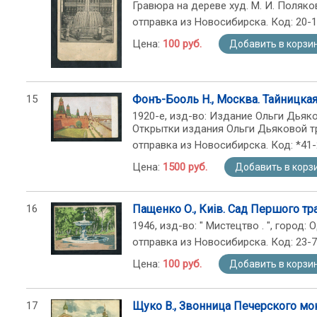
Гравюра на дереве худ. М. И. Поляко
отправка из Новосибирска. Код: 20-
Цена:
100 руб.
Добавить в корзи
15
Фонъ-Бооль Н., Москва. Тайницка
1920-е, изд-во: Издание Ольги Дьяко
Открытки издания Ольги Дьяковой т
отправка из Новосибирска. Код: *41
Цена:
1500 руб.
Добавить в корз
16
Пащенко О., Киiв. Сад Першого тр
1946, изд-во: " Мистецтво . ", город:
отправка из Новосибирска. Код: 23-
Цена:
100 руб.
Добавить в корзи
17
Щуко В., Звонница Печерского мо