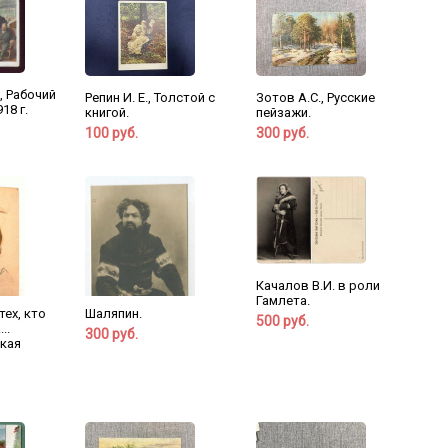
., Рабочий
Репин И. Е., Толстой с
Зотов А.С., Русские
18 г.
книгой.
пейзажи.
100 руб.
300 руб.
Качалов В.И. в роли
Гамлета.
тех, кто
Шаляпин.
500 руб.
..
300 руб.
кая