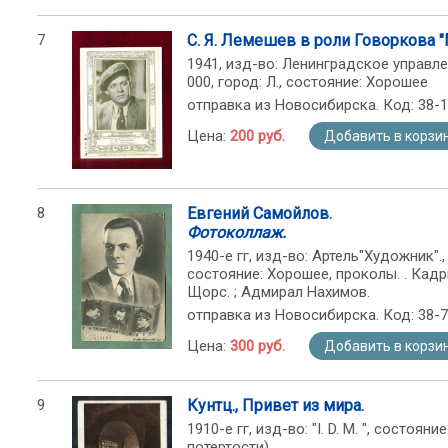
7
С. Я. Лемешев в роли Говоркова "
1941, изд-во: Ленинградское управл
000, город: Л., состояние: Хорошее
отправка из Новосибирска. Код: 38-
Цена:
200 руб.
Добавить в корзи
8
Евгений Самойлов.
Фотоколлаж.
1940-е гг, изд-во: Артель"Художник"., с
состояние: Хорошее, проколы. . Кадр
Щорс. ; Адмирал Нахимов.
отправка из Новосибирска. Код: 38-
Цена:
300 руб.
Добавить в корзи
9
Кунтц., Привет из мира.
1910-е гг, изд-во: "I. D. M. ", состоя
потертости)