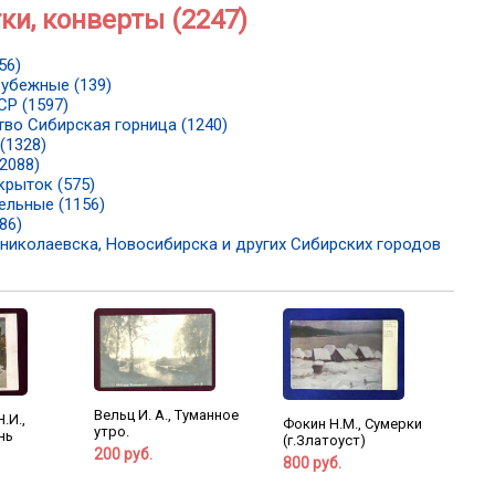
ки, конверты (2247)
56)
убежные (139)
Р (1597)
во Сибирская горница (1240)
(1328)
2088)
крыток (575)
ельные (1156)
86)
николаевска, Новосибирска и других Сибирских городов
Вельц И. А., Туманное
.И.,
Фокин Н.М., Сумерки
утро.
нь
(г.Златоуст)
200 руб.
800 руб.