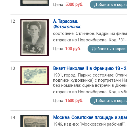
Цена:
5000 руб.
Добавить в корз
12
А. Тарасова.
Фотоколлаж.
состояние: Отличное. Кадры из фильм
отправка из Новосибирска. Код: *31
Цена:
100 руб.
Добавить в корзи
13
Визит Николая II в Францию 18 - 2
1901, город: Париж, состояние: Отли
подписи художника) с портретами Ни
без номинала: сцена встречи в Дюнк
отправка из Новосибирска. Код: км5
Цена:
1500 руб.
Добавить в корз
14
Москва. Советская площадь и зда
1946, изд-во: "Московский рабочий", 