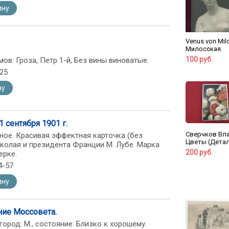
ину
Venus von Mil
Милосская.
100 руб.
ов: Гроза, Петр 1-й, Без вины виноватые.
-25
ну
1 сентября 1901 г.
Сверчков Вл
чное. Красивая эффектная карточка (без
Цветы (Детал
колая и президента Франции М. Лубе. Марка
200 руб.
ерке.
4-57
ину
ние Моссовета.
город: М., состояние: Близко к хорошему.