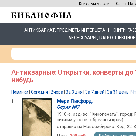
Книжный магазин. г.Санкт-Пете
АНТИКВАРИАТ. ПРЕДМЕТЫ ИНТЕРЬЕРА
КНИГИ. ГА
АКСЕССУАРЫ ДЛЯ КОЛЛЕКЦИОН
Антикварные: Открытки, конверты до 19
нибудь
Новинки
|
Сегодня
|
Вчера
|
За 3 дня
|
За 7 дней
|
За 31 день
|
Ч
1
Мери Пикфорд.
Серия №7.
1910-е, изд-во: "Кинопечать", город
нижний уголок, обрезаны края)
отправка из Новосибирска. Код: 22-