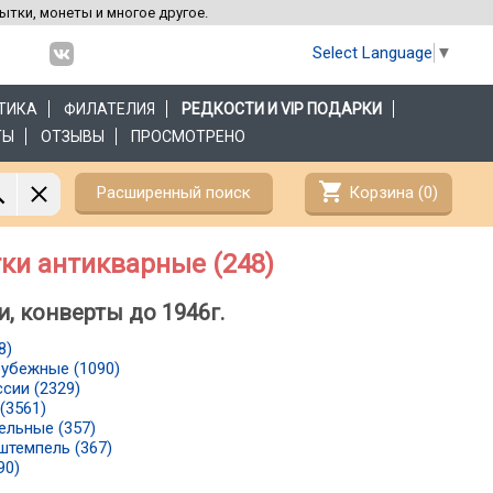
рытки, монеты и многое другое.
Select Language
▼
ТИКА
ФИЛАТЕЛИЯ
РЕДКОСТИ И VIP ПОДАРКИ
ТЫ
ОТЗЫВЫ
ПРОСМОТРЕНО
shopping_cart
Расширенный поиск
Корзина (
0
)
ки антикварные (248)
, конверты до 1946г.
8)
убежные (1090)
сии (2329)
(3561)
ельные (357)
штемпель (367)
90)