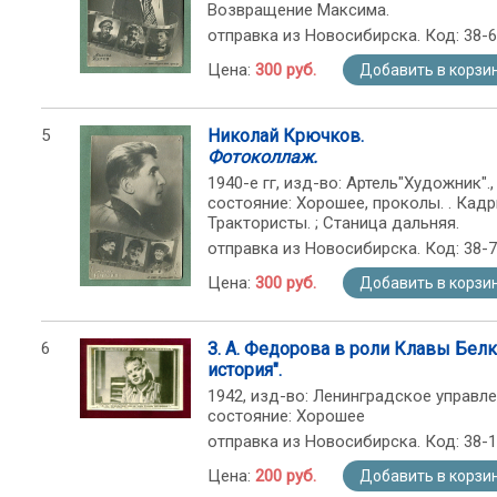
Возвращение Максима.
отправка из Новосибирска. Код: 38-
Цена:
300 руб.
Добавить в корзи
5
Николай Крючков.
Фотоколлаж.
1940-е гг, изд-во: Артель"Художник"., с
состояние: Хорошее, проколы. . Кадр
Трактористы. ; Станица дальняя.
отправка из Новосибирска. Код: 38-
Цена:
300 руб.
Добавить в корзи
6
З. А. Федорова в роли Клавы Бел
история".
1942, изд-во: Ленинградское управлен
состояние: Хорошее
отправка из Новосибирска. Код: 38-
Цена:
200 руб.
Добавить в корзи