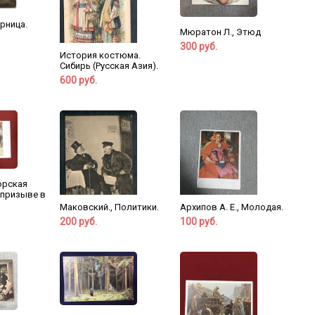
ерница.
Мюратон Л., Этюд
300 руб.
История костюма.
Сибирь (Русская Азия).
600 руб.
Горская
 призыве в
Маковский., Политики.
Архипов А. Е., Молодая.
200 руб.
100 руб.