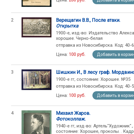
Цена:
200 руб.
Добавить в корзи
2
Верещагин В.В., После атаки.
Открытка
1900-е, изд-во: Издательство Алекса
хорошее. Черно-белая
отправка из Новосибирска. Код: 40-
Цена:
100 руб.
Добавить в корзи
3
Шишкин И., В лесу граф. Мордвин
1900-е гг, состояние: Хорошее. №35
отправка из Новосибирска. Код: 40-
Цена:
100 руб.
Добавить в корзи
4
Михаил Жаров.
Фотоколлаж.
1940-е гг, изд-во: Артель"Художник"., с
состояние: Хорошее, проколы. . Кадр