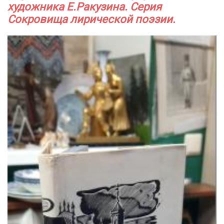
художника Е.Ракузина. Серия
Сокровища лирической поэзии.