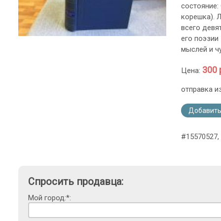
состояние:
корешка). 
всего девят
его поэзии 
мыслей и чу
300 
Цена:
отправка и
Добавить
#15570527, 
Спросить продавца:
Мой город:*: