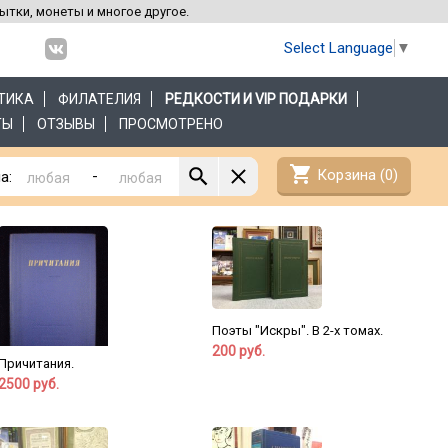
рытки, монеты и многое другое.
Select Language
▼
ТИКА
ФИЛАТЕЛИЯ
РЕДКОСТИ И VIP ПОДАРКИ
ТЫ
ОТЗЫВЫ
ПРОСМОТРЕНО
shopping_cart
Корзина (
0
)
-
а:
Поэты "Искры". В 2-х томах.
200 руб.
Причитания.
2500 руб.