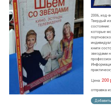
2006, изд-во
Твердый из
состояние: 
которые мо
портновско
индивидуал
книги состо
звездами н
профессион
Информация
практическ
200 
Цена:
отправка и
Добавить