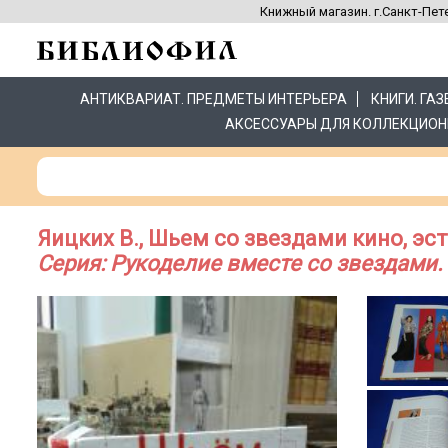
Книжный магазин. г.Санкт-Пете
АНТИКВАРИАТ. ПРЕДМЕТЫ ИНТЕРЬЕРА
КНИГИ. ГА
АКСЕССУАРЫ ДЛЯ КОЛЛЕКЦИОН
Яицких В., Шьем со звездами кино, эс
Серия: Рукоделие вместе со звездами.