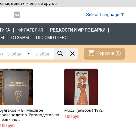
рытки, монеты и многое другое.
Select Language
▼
ТИКА
ФИЛАТЕЛИЯ
РЕДКОСТИ И VIP ПОДАРКИ
ТЫ
ОТЗЫВЫ
ПРОСМОТРЕНО
shopping_cart
Корзина (
0
)
-
а:
Булгаков Н.В., Меховое
Моды (альбом) 1972.
производство. Руководство по
100 руб.
первично...
100 руб.