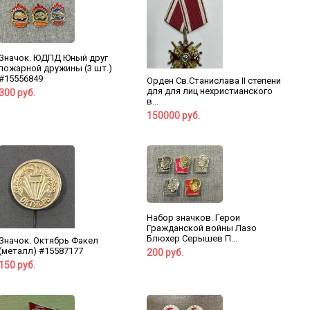
Значок. ЮДПД Юный друг
пожарной дружины (3 шт.)
#15556849
Орден Св.Станислава II степени
для для лиц нехристианского
300 руб.
в...
150000 руб.
Набор значков. Герои
Гражданской войны Лазо
Блюхер Серышев П...
Значок. Октябрь Факел
(металл) #15587177
200 руб.
150 руб.