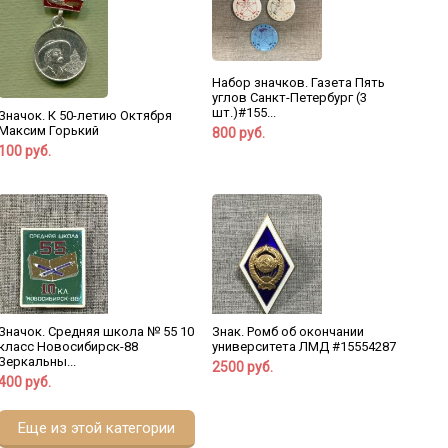
Набор значков. Газета Пять
углов Санкт-Петербург (3
шт.)#155...
Значок. К 50-летию Октября
Максим Горький
800 руб.
100 руб.
Значок. Средняя школа № 55 10
Знак. Ромб об окончании
класс Новосибирск-88
университета ЛМД #15554287
Зеркальны...
2500 руб.
400 руб.
Еще из этой категории