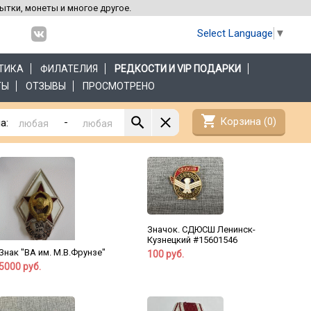
рытки, монеты и многое другое.
Select Language
▼
ТИКА
ФИЛАТЕЛИЯ
РЕДКОСТИ И VIP ПОДАРКИ
ТЫ
ОТЗЫВЫ
ПРОСМОТРЕНО
shopping_cart
Корзина (
0
)
-
а:
Значок. СДЮСШ Ленинск-
Кузнецкий #15601546
Знак "ВА им. М.В.Фрунзе"
100 руб.
5000 руб.