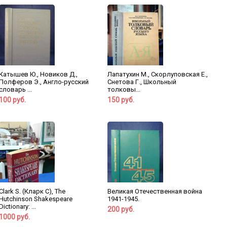
Катышев Ю., Новиков Д.,
Лапатухин М., Скорлуповская Е.,
Полферов Э., Англо-русский
Снетова Г., Школьный
словарь ...
толковы...
100 руб.
150 руб.
Clark S. (Кларк С), The
Великая Отечественная война
Hutchinson Shakespeare
1941-1945.
Dictionary: ...
200 руб.
1000 руб.