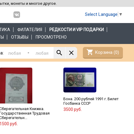
рытки, монеты и многое другое.
Select Language
▼
ТИКА
ФИЛАТЕЛИЯ
РЕДКОСТИ И VIP ПОДАРКИ
ТЫ
ОТЗЫВЫ
ПРОСМОТРЕНО
shopping_cart
Корзина (
0
)
-
а:
Бона. 200 рублей 1991 г. Билет
Госбанка СССР
Сберегательная Книжка.
3500 руб.
Государственная Трудовая
Сберегательн...
1500 руб.