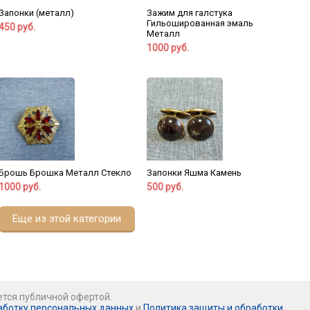
Запонки (металл)
Зажим для галстука
Гильошированная эмаль
450 руб.
Металл
1000 руб.
Брошь Брошка Металл Стекло
Запонки Яшма Камень
1000 руб.
500 руб.
Еще из этой категории
ется публичной офертой.
аботку персональных данных
и
Политика защиты и обработки