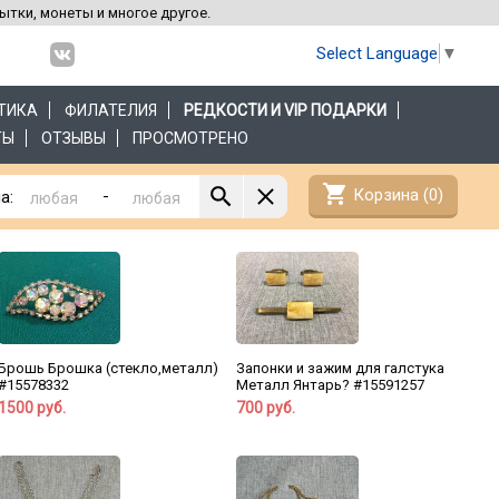
рытки, монеты и многое другое.
Select Language
▼
ТИКА
ФИЛАТЕЛИЯ
РЕДКОСТИ И VIP ПОДАРКИ
ТЫ
ОТЗЫВЫ
ПРОСМОТРЕНО
shopping_cart
Корзина (
0
)
-
а:
Брошь Брошка (стекло,металл)
Запонки и зажим для галстука
#15578332
Металл Янтарь? #15591257
1500 руб.
700 руб.