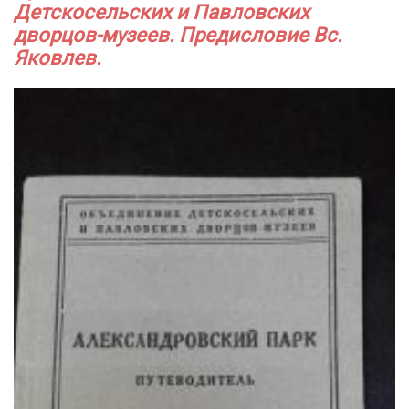
Детскосельских и Павловских
дворцов-музеев. Предисловие Вс.
Яковлев.